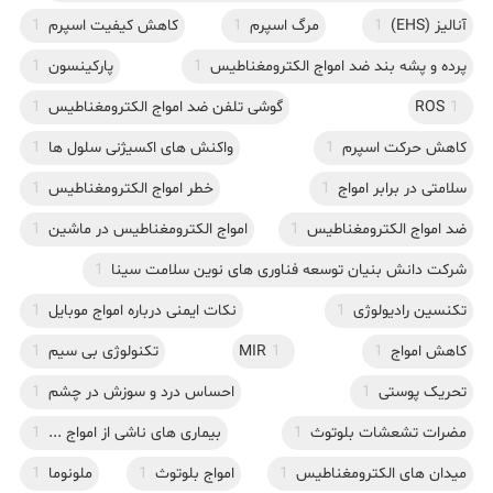
آنالیز (EHS)
1
مرگ اسپرم
1
کاهش کیفیت اسپرم
1
پرده و پشه بند ضد امواج الکترومغناطیس
1
پارکینسون
1
1
ROS
گوشی تلفن ضد امواج الکترومغناطیس
1
کاهش حرکت اسپرم
1
واکنش های اکسیژنی سلول ها
1
سلامتی در برابر امواج
1
خطر امواج الکترومغناطیس
1
ضد امواج الکترومغناطیس
1
امواج الکترومغناطیس در ماشین
1
شرکت دانش بنیان توسعه فناوری های نوین سلامت سینا
1
تکنسین رادیولوژی
1
نکات ایمنی درباره امواج موبایل
1
کاهش امواج
1
1
MIR
تکنولوژی بی سیم
1
تحریک پوستی
1
احساس درد و سوزش در چشم
1
مضرات تشعشات بلوتوث
1
بیماری های ناشی از امواج ...
1
میدان های الکترومغناطیس
1
امواج بلوتوث
1
ملونوما
1