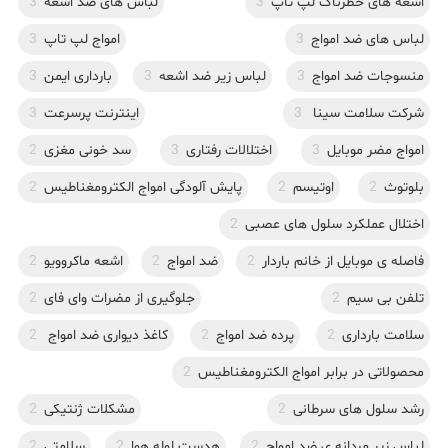
اشعه های خطرناک لپ تاپ
3
لباس های ضد اشعه
3
لباس های ضد امواج
3
امواج لپ تاپ
3
منسوجات ضد امواج
3
لباس زیر ضد اشعه
3
بارداری ایمن
3
شرکت سلامت سینا
3
اینترنت پرسرعت
3
امواج مضر موبایل
3
اختلالات رفتاری
3
سد خونی مغزی
2
بلوتوث
2
اوتیسم
2
پایش آلودگی امواج الکترومغناطیس
2
اختلال عملکرد سلول های عصبی
2
فاصله ی موبایل از خانم باردار
2
ضد امواج
2
اشعه ماکروویو
2
تلفن بی سیم
2
جلوگیری از مضرات وای فای
2
سلامت بارداری
2
پرده ضد امواج
2
کاغذ دیواری ضد امواج
2
محصولاتی در برابر امواج الکترومغناطیس
2
رشد سلول های سرطانی
2
مشکلات ژنتیکی
2
لباس زیر مردانه ی ضد امواج
2
هدست لوله هوا
2
سلامتی
2