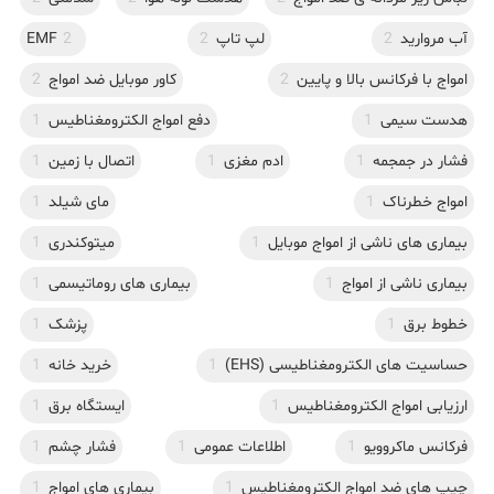
آب مروارید
2
لپ تاپ
2
2
EMF
امواج با فرکانس بالا و پایین
2
کاور موبایل ضد امواج
2
هدست سیمی
1
دفع امواج الکترومغناطیس
1
فشار در جمجمه
1
ادم مغزی
1
اتصال با زمین
1
امواج خطرناک
1
مای شیلد
1
بیماری های ناشی از امواج موبایل
1
میتوکندری
1
بیماری ناشی از امواج
1
بیماری های روماتیسمی
1
خطوط برق
1
پزشک
1
حساسیت های الکترومغناطیسی (EHS)
1
خرید خانه
1
ارزیابی امواج الکترومغناطیس
1
ایستگاه برق
1
فرکانس ماکروویو
1
اطلاعات عمومی
1
فشار چشم
1
چیپ های ضد امواج الکترومغناطیس
1
بیماری های امواج
1