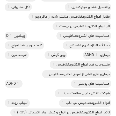
پتانسیل غشای میتوکندری
1
دکل مخابراتی
1
مقدار امواج الکترومغناطیس منتشر شده از ماکروویو
1
اثر امواج الکترومغناطیس بر پوست
1
حساسیت های الکترومغناطیسی
1
ویتامینD
1
دستگاه اندازه گیری تشعشع
1
کاغذ دیواری ضد امواج
1
بیماری ADHD
1
وزوز گوش
1
هیستامین
1
منسوجات ضد امواج الکترومغناطیس
1
بیماری های ناشی از امواج الکترومغناطیس
1
حساسیت های پوستی
1
1
ADHD
شرکت دانش بنیان سلامت سینا
1
امواج الکترومغناطیس لپ تاپ
1
التهاب روده
1
تاثیر امواج الکترومغناطیس بر انواع واکنش های اکسیژنی (ROS)
1