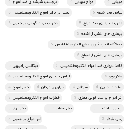
موبایل
6
امواج موبایل
6
برچسب شیشه ی ضد امواج
6
لباس ضد اشعه
6
ایمنی در برابر امواج الکترومغناطیس
6
کمربند بارداری ضد امواج
5
خطر اینترنت گوشی بر جنین
5
بیماری های ناشی از اشعه
5
دستگاه اندازه گیری امواج الکترومغناطیس
5
بیماری های ناشی از امواج
5
کاغذ دیواری ضد امواج الکترومغناطیس
5
فرکانس رادیویی
5
ماکروویو
4
لباس بارداری امواج الکترومغناطیس
4
سلامت جنین
4
سرطان
4
ناباروری مردان
4
خطر امواج
4
اثر امواج بر سد خونی مغزی
3
خطرات امواج الکترومغناطیس
3
ایمنی ساختمان
3
دکل مخابرات
3
دکل برق
3
زنان باردار
3
اثر امواج بر جنین
3