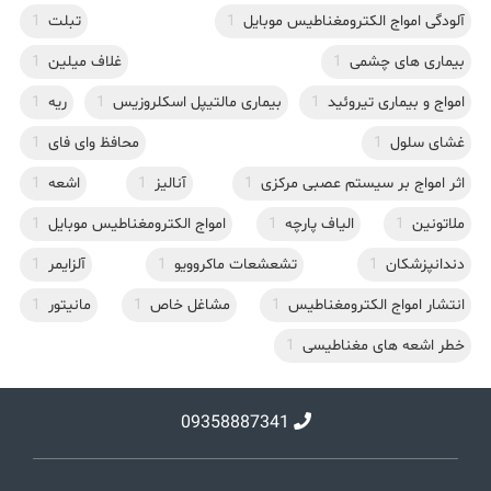
آلودگی امواج الکترومغناطیس موبایل
1
تبلت
1
بیماری های چشمی
1
غلاف میلین
1
امواج و بیماری تیروئید
1
بیماری مالتیپل اسکلروزیس
1
ریه
1
غشای سلول
1
محافظ وای فای
1
اثر امواج بر سیستم عصبی مرکزی
1
آنالیز
1
اشعه
1
ملاتونین
1
الیاف پارچه
1
امواج الکترومغناطیس موبایل
1
دندانپزشکان
1
تشعشعات ماکروویو
1
آلزایمر
1
انتشار امواج الکترومغناطیس
1
مشاغل خاص
1
مانیتور
1
خطر اشعه های مغناطیسی
1
09358887341