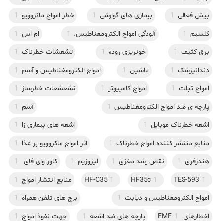
بیش فعالی
1
بیماری های گوارشی
1
خطر امواج ماکروویو
1
کلسیم
1
آلودگی امواج الکترومغناطیس.
1
ام اس
1
برق کثیف
1
خونریزی روده
1
تشعشات خطرناک
1
دندانپزشک
1
ماشین
1
امواج الکترومغناطیس و آسم
1
امواج تبلت
1
امواج کامپیوتر
1
تشعشعات خطرساز
1
پارچه ی ضد امواج الکترومغناطیس
1
آسم
1
اشعه خطرناک موبایل
1
اشعه های بیماری زا
1
منابع منتشر کننده امواج خطرناک
1
اثر امواج ماکروویو بر غذا
1
هندزفری
1
نقص رشد مغزی
1
لیزوزیم
1
کاور وای فای
1
1
TES-593
1
HF35c
1
HF-C35
منابع انتشار امواج
1
امواج الکترومغناطیس و دیابت
1
برج های تلفن همراه
1
اخطارهای EMF
1
پارچه های ضد اشعه
1
جهت نفوذ امواج
1