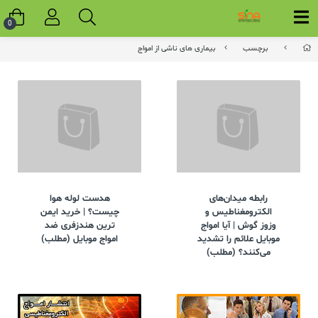
0
برچسب
بیماری های ناشی از امواج
رابطه میدان‌های
هدست لوله هوا
الکترومغناطیس و
چیست؟ | خرید ایمن
وزوز گوش | آیا امواج
ترین هندزفری ضد
موبایل علائم را تشدید
امواج موبایل (مطلب)
می‌کنند؟ (مطلب)