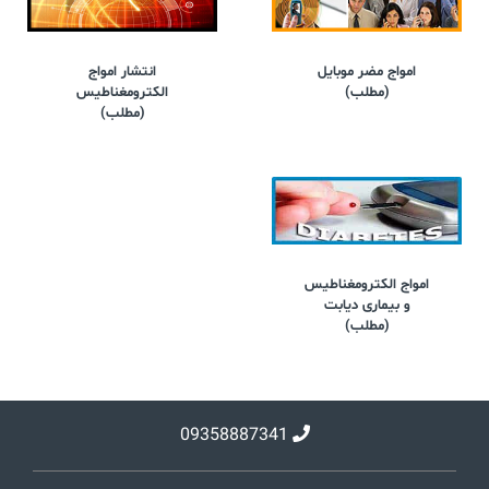
امواج مضر موبایل
انتشار امواج
(مطلب)
الکترومغناطیس
(مطلب)
امواج الکترومغناطیس
و بیماری دیابت
(مطلب)
09358887341