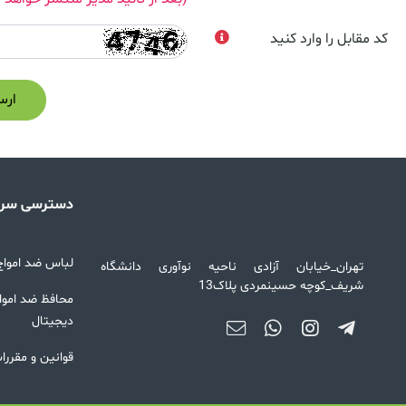
کد مقابل را وارد کنید
ارس
دسترسی سری
لباس ضد امواج 
تهران_خیابان آزادی ناحیه نوآوری دانشگاه
شریف_کوچه حسینمردی پلاک13
محافظ ضد امواج
دیجیتال
قوانین و مقررا