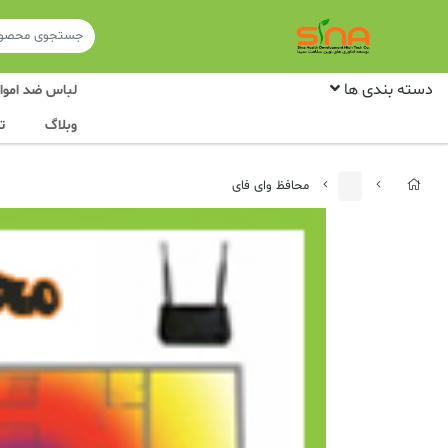
دسته بندی ها
لباس ضد امواج
وبلاگ
ت
محافظ وای فای