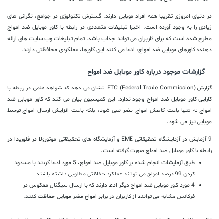
در دنیای امروزی تقریبا همه افراد موبایل دارند. گسترش تکنولوژی در جوامع، نگرانی های
زیادی را به وجود آورده است. اخیرا تبلیغات متعددی در رابطه با کاور موبایل ضد امواج
مطرح شده است که برای کاربران می تواند جذاب باشد. تمام تبلیغات وب سایت های ارائه
دهنده کاورهای موبایل ضد امواج، ادعا می کنند این کاورها، عملکردی محافظتی دارند.
گزارشات موجود درباره کاور موبایل ضد امواج
گزارش
FTC (Federal Trade Commission)
نشان می دهد که شواهد علمی در رابطه با
کارایی کاور موبایل ضد امواج وجود ندارد. این کمیسیون بیان می کند که کاور موبایل ضد
امواج نه تنها باعث کاهش امواج مضر نمی شود، بلکه باعث افزایش ارسال امواج توسط
موبایل نیز می شود.
9 آزمایش در آزمایشگاه تحقیقاتی
EME
و آزمایشگاه های تحقیقاتی موتورولا در فلوریدا در
رابطه با کاور موبایل ضد امواج صورت گرفته است.
طبق آزمایشات انجام شده بر کاور موبایل ضد امواج، 5 مورد ادعا کردند با مسدود
کردن 99 درصد امواج می توانند عملکرد حفاظتی مطلوبی داشته باشند.
4 مورد کاور موبایل ضد امواج دیگر ادعا دارند که با ارسال سیگنال معکوس در
فرکانس مشابه می توانند از کاربران در برابر امواج مضر موبایل حفاظت کنند.