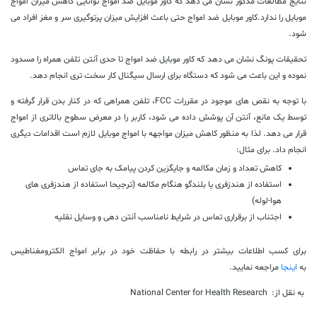
نتایج مطالعات مذکور نشان می دهد که کاور موبایل ضد امواج توانایی کاهش میزان امواج
موبایل را ندارد.کاور موبایل ضد امواج حتی باعث افزایش میزان پرتوگیری سر و مغز افراد می
شود.
تحقیقات پونگ نشان می دهد که کاور موبایل ضد امواج تا حدی آنتن تلفن همراه را مسدود
نموده و این باعث می شود که دستگاه برای ارسال سیگنال کار سخت تری انجام دهد.
با توجه به نقص های موجود در مقررات
FCC
، تلفن همراهی که در کنار بدن قرار گرفته و
توسط یک مانع، آنتن آن پوشش داده می شود، کاربر را در معرض سطوح بالاتری از امواج
قرار می دهد. لذا به منظور کاهش میزان مواجهه با امواج موبایل لازم است اقدامات دیگری
انجام داد. برای مثال:
کاهش تعداد و زمان مکالمه و جایگزین کردن پیامک به جای تماس
استفاده از هندزفری یا بلندگو هنگام مکالمه (ترجیحا استفاده از هندزفری های
هوا-لوله)
اجتناب از برقراری تماس در شرایط نامناسب آنتن دهی و وسایل نقلیه
برای کسب اطلاعات بیشتر در رابطه با حفاظت خود در برابر امواج الکترومغناطیس
به
اینجا
مراجعه نمایید.
به نقل از:
National Center for Health Research