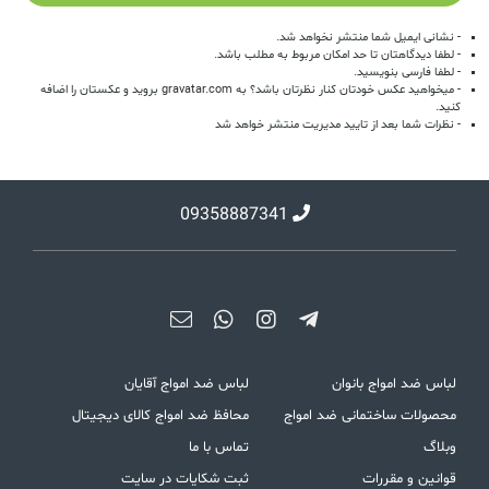
- نشانی ایمیل شما منتشر نخواهد شد.
- لطفا دیدگاهتان تا حد امکان مربوط به مطلب باشد.
- لطفا فارسی بنویسید.
- میخواهید عکس خودتان کنار نظرتان باشد؟ به
gravatar.com
بروید و عکستان را اضافه
کنید.
- نظرات شما بعد از تایید مدیریت منتشر خواهد شد
09358887341
لباس ضد امواج بانوان
لباس ضد امواج آقایان
محصولات ساختمانی ضد امواج
محافظ ضد امواج کالای دیجیتال
وبلاگ
تماس با ما
قوانین و مقررات
ثبت شکایات در سایت