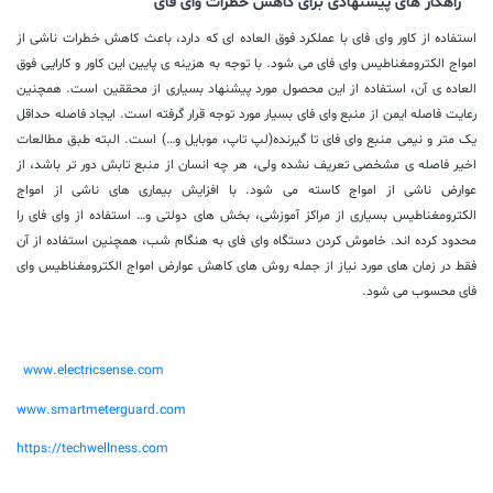
راهکار های پیشنهادی برای کاهش خطرات وای فای
استفاده از کاور وای فای با عملکرد فوق العاده ای که دارد، باعث کاهش خطرات ناشی از
امواج الکترومغناطیس وای فای می شود. با توجه به هزینه ی پایین این کاور و کارایی فوق
العاده ی آن، استفاده از این محصول مورد پیشنهاد بسیاری از محققین است. همچنین
رعایت فاصله ایمن از منبع وای فای بسیار مورد توجه قرار گرفته است. ایجاد فاصله حداقل
یک متر و نیمی منبع وای فای تا گیرنده(لپ تاپ، موبایل و…) است. البته طبق مطالعات
اخیر فاصله ی مشخصی تعریف نشده ولی، هر چه انسان از منبع تابش دور تر باشد، از
عوارض ناشی از امواج کاسته می شود. با افزایش بیماری های ناشی از امواج
الکترومغناطیس بسیاری از مراکز آموزشی، بخش های دولتی و… استفاده از وای فای را
محدود کرده اند. خاموش کردن دستگاه وای فای به هنگام شب، همچنین استفاده از آن
فقط در زمان های مورد نیاز از جمله روش های کاهش عوارض امواج الکترومغناطیس وای
فای محسوب می شود.
www.electricsense.com
www.smartmeterguard.com
https://techwellness.com