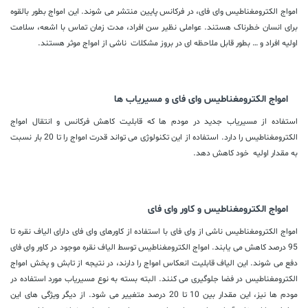
امواج الکترومغناطیس وای فای، در فرکانس پایین منتشر می شوند. این امواج بطور بالقوه
برای انسان خطرناک هستند. عواملی نظیر سن افراد، مدت زمان تماس با اشعه، سلامت
اولیه افراد و … بطور قابل ملاحظه ای در بروز مشکلات ناشی از امواج موثر هستند.
امواج الکترومغناطیس وای فای و مسیریاب ها
استفاده از مسیریاب جدید در مودم ها که قابلیت کاهش فرکانس و انتقال امواج
الکترومغناطیس را دارد. استفاده از این تکنولوژی می تواند قدرت امواج را تا 20 بار نسبت
به مقدار اولیه خود کاهش دهد.
امواج الکترومغناطیس و کاور وای فای
امواج الکترومغناطیس ناشی از وای فای با استفاده از کاورهای وای فای دارای الیاف نقره تا
95 درصد کاهش می یابند. امواج الکترومغناطیس توسط الیاف نقره موجود در کاور وای فای
دفع می شوند. این الیاف قابلیت انعکاس امواج را دارند، در نتیجه از تابش و پخش امواج
الکترومغناطیس در فضا جلوگیری می کنند. البته بسته به نوع مسیریاب مورد استفاده در
مودم ها نیز، این مقدار بین 10 تا 20 درصد متغییر می شود. از دیگر ویژگی های این