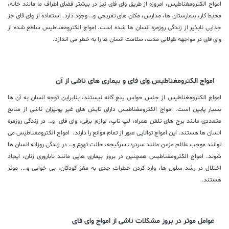
امواج الکترومغناطیس، امروزه از طریق وای فای نیز در بیشتر فضای اطراف ما مانند خانه،
محیط کار، بیمارستان ها، مدارس، مکان های تفریحی و… وجود دارد. استفاده از وای فای جز
جدایی ناپذیر از زندگی روزمره انسان ها شده است. امواج الکترومغناطیس ساطع شده از
وای فای در مواجهه طولانی مدت، سلامت انسان ها را به خطر می اندازد.
امواج الکترومغناطیس وای فای و بیماری های ناشی از آن
امواج الکترومغناطیس از جنس حواس پنج گانه نیستند، بنابراین توجه انسان به آن ها
بسیار پایین است. امواج الکترومغناطیس دارای تابش های غیر یونیزان ناشی از منابع
متعددی مانند برج های تلفن همراه، لپ تاپ، لوازم برقی، وای فای و… در زندگی روزمره
انسان ها هستند. این امواج توانایی عبور از تمام موانع را دارند. امواج الکترومغناطیس می
توانند موجب علائم مزمن مانند سردرد، سرگیجه، حالت تهوع و… در زندگی روزانه انسان ها
شوند. امواج الکترومغناطیس همچنین در بروز بیماری هایی مانند ناباروری زنان، ایجاد
اختلال در رشد سلول ها، وارد کردن خطرات جدی به مغز کودکان، بی خوابی و…. موثر
هستند.
عوامل موثر در بروز مشکلات ناشی از امواج وای فای