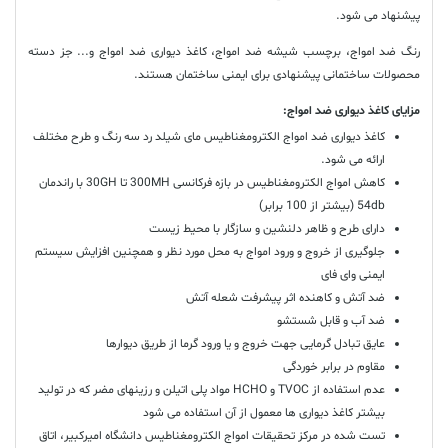
پیشنهاد می شود.
رنگ ضد امواج، برچسب شیشه ضد امواج، کاغذ دیواری ضد امواج و... جز دسته
محصولات ساختمانی پیشنهادی برای ایمنی ساختمان هستند.
مزایای کاغذ دیواری ضد امواج:
کاغذ دیواری ضد امواج الکترومغناطیس مای شیلد رد سه رنگ و طرح مختلف
ارائه می شود.
کاهش امواج الکترومغناطیس در بازه فرکانسی 300MH تا 30GH با راندمان
54db (بیشتر از 100 برابر)
دارای طرح و ظاهر دلنشین و سازگار با محیط زیست
جلوگیری از خروج و ورود امواج به محل مورد نظر و همچنین افزایش سیستم
ایمنی وای فای
ضد آتش و کاهنده اثر پیشرفت شعله آتش
ضد آب و قابل شستشو
عایق تبادل گرمایی جهت خروج و یا ورود گرما از طریق دیوارها
مقاوم در برابر خوردگی
عدم استفاده از TVOC و HCHO مواد پلی اتیلن و رزینهای مضر که در تولید
بیشتر کاغذ دیواری ها معمول از آن استفاده می شود
تست شده در مرکز تحقیقات امواج الکترومغناطیس دانشگاه امیرکبیر، اتاق