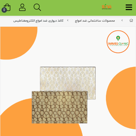
0
محصولات ساختمانی ضد امواج
کاغذ دیواری ضد امواج الکترومغناطیس