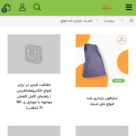
0
برچسب
کمربند بارداری ضد امواج
حفاظت فردی در برابر
امواج الکترومغناطیس
| راهنمای کامل کاهش
سارافون بارداری ضد
مواجهه با موبایل و Wi-
امواج مای شیلد
Fi (مطلب)