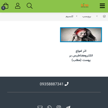
0
برچسب
کلسیم
اثر امواج
الکترومغناطیس بر
پوست (مطلب)
09358887341