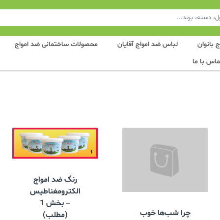
 بانوان
لباس ضد امواج آقایان
محصولات ساختمانی ضد امواج
ماس با ما
رنگ ضد امواج
الکترومغناطیس
– بخش 1
چرا شب‌ها خوب
(مطلب)