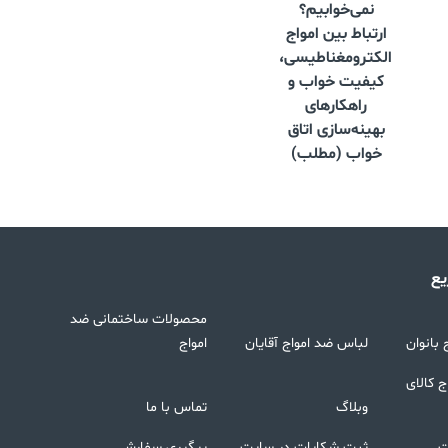
نمی‌خوابیم؟
ارتباط بین امواج
الکترومغناطیسی،
کیفیت خواب و
راهکارهای
بهینه‌سازی اتاق
خواب (مطلب)
ع
محصولات ساختمانی ضد
بانوان
لباس ضد امواج آقایان
امواج
 کالای
وبلاگ
تماس با ما
ت
ثبت شکایات در سایت
پیگیری سفارش