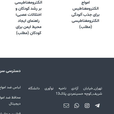
امواج
الکترومغناطیسی
الکترومغناطیس
بر رشد کودکان و
برای جذب آلودگی
اختلالات عصبی؛
الکترومغناطیسی
راهنمای ایجاد
(مطلب)
محیط ایمن برای
کودکان (مطلب)
دسترسی سری
لباس ضد امواج 
تهران_خیابان آزادی ناحیه نوآوری دانشگاه
شریف_کوچه حسینمردی پلاک13
محافظ ضد امواج
دیجیتال
قوانین و مقررا