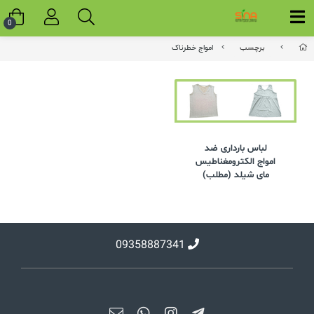
0
برچسب
امواج خطرناک
لباس بارداری ضد
امواج الکترومغناطیس
مای شیلد (مطلب)
09358887341