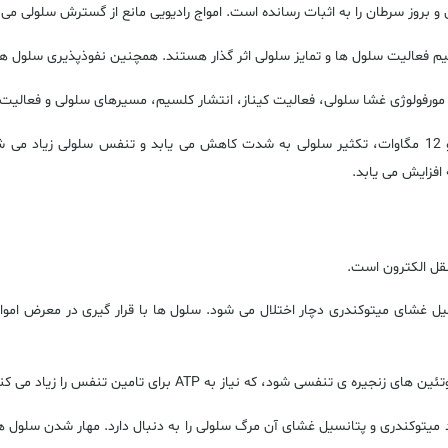
و بروز سرطان را به اثبات رسانده است. امواج رادیویی مانع از گسترش سلولی می
م فعالیت سلول ها و تمایز سلولی اثر گذار هستند. همچنین نفوذپذیری سلول ها
مورفولوژی غشا سلولی، فعالیت کیناز، انتشار کلسیم، مسیرهای سلولی و فعالیت م
قرار گرفتن طولانی مدت در معرض امواج الکترومغناطیس با قدرت 50 هرتز و 12 مگاوات، تکثیر سلولی به شدت کا
افزایش می یابد.
نقل الکترون است.
یل غشای میتوکندری دچار اختلال می شود. سلول ها با قرار گیری در معرض امو
تئین های زنجیره ی تنفسی شود، که نیاز به
ATP
برای تامین تنفس را زیاد می کن
میتوکندری و پتانسیل غشای آن مرگ سلولی را به دنبال دارد. مهار شدن سلول ها