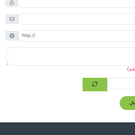
شد)
ال