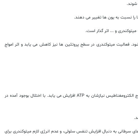
 شوند.
 را نسبت به یون ها تغییر می دهند.
یتوکندری و ... اثر گذار است.
هش می یابد و تنفس سلولی زیاد می شود. فعالیت میتوکندری در سطح پروتئین ها نیز کاهش می یابد و اثر امواج
اج الکترومغناطیس نیازشان به
ATP
افزایش می یابد. با اختلال بوجود آمده در
د.
ی سرطانی به دنبال افزایش تنفس سلولی، و عدم انرژی لازم میتوکندری برای