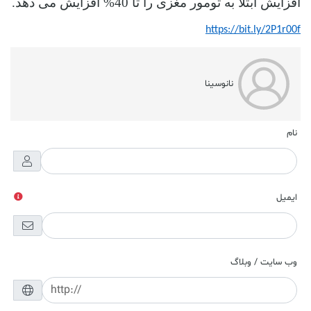
افزایش ابتلا به تومور مغزی را تا 40% افزایش می دهد.
https://bit.ly/2P1r00f
نانوسینا
نام
ایمیل
وب سایت / وبلاگ