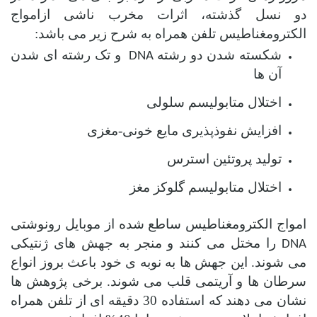
دو نسل گذشته، اثرات مخرب ناشی ازامواج
الکترومغناطیس تلفن همراه به شرح زیر می باشد:
شکسته شدن دو رشته
و تک رشته ای شدن
DNA
آن ها
اختلال متابولیسم سلولی
افزایش نفوذپذیری مایع خونی-مغزی
تولید پروتئین استرس
اختلال متابولیسم گلوکز مغز
امواج الکترومغناطیس ساطع شده از موبایل رونوشتی
را مختل می کنند و منجر به جهش های ژنتیکی
DNA
می شوند. این جهش ها به نوبه ی خود باعث بروز انواع
سرطان ها و آریتمی قلب می شوند. برخی پژوهش ها
نشان می دهند که استفاده 30 دقیقه ای از تلفن همراه