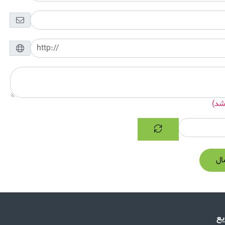
شد)
ال
ع