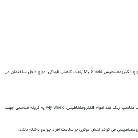
دیوارها یکی از منافذ ورود امواج الکترومغناطیسی ساطع شده از آنتن ها و برج های مخابراتی هستند. پوشش دهی دیوارهای ساختمان با استفاده از رنگ ضد امواج الکترومغناطیس My Shield باعث کاهش آلودگی امواج داخل ساختمان می
رنگ ضد امواج الکترومغناطیس My Shield بر روی انواع پوشش های گچی، رنگی و بتنی قابل اعمال است. مشخصات فیزیکی، سازگاری با محیط زیست و قیمت مناسب رنگ ضد امواج الکترومغناطیس My Shield به گزینه مناسبی جهت
کترومغناطیسی می تواند نقش موثری بر سلامت افراد جوامع داشته باشد.