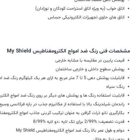
اتاق خواب (به ویژه اتاق استراحت کودکان و نوزادان)
اتاق های حاوی تجهیزات الکترونیکی حساس
مشخصات فنی رنگ ضد امواج الکترومغناطیس My Shield
قیمت پایین در مقایسه با مشابه خارجی
پوشش سطوح داخلی و خارجی ساختمان
قابلیلت پوشش دهی 5 تا 7 متر مربع به ازای هر یک کیلوگرم رنگ ضد امواج الکترومغناطیس
رنگ: سیاه
قابلیت استفاده رنگ ها و پوشش های دیگر بر روی رنگ ضد امواج الکت
راندمان شیلدینگ بالا با استفاده از مکانیزم جذب در بازه فرکانسی وسیع
بکارگیری نانو ذرات گرافن به عنوان ترکیب کربنی جاذب امواج الکترومغ
قدرت تضعیف: %2/99 برای تک لایه ،دو لایه %8/99
دوام و طول عمر بالا رنگ ضد امواج الکترومغناطیس My Shield
بدون نیاز به حلال