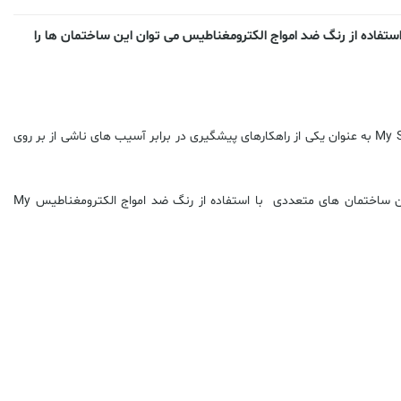
تفاده از رنگ ضد امواج الکترومغناطیس می توان این ساختمان ها را
My Shield یکی از تولیدات واحد تحقیقاتی شرکت دانش بنیان سلامت سینا می باشد. از رنگ ضد امواج الکترومغناطیس My Shield به عنوان یکی از راهکارهای پیشگیری در برابر آسیب های ناشی از بر روی
استفاده از رنگ ضد امواج الکترومغناطیس My Shield منجر به کاهش نفوذ امواج الکترومغناطیسی خارج از ساختمان به فضای داخل آن می شود. هم اکنون ساختمان های متعددی با استفاده از رنگ ضد امواج الکترومغناطیس My