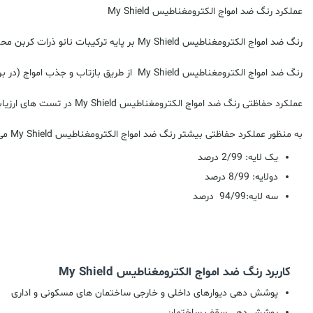
عملکرد رنگ ضد امواج الکترومغناطیس My Shield
رنگ ضد امواج الکترومغناطیس My Shield بر پایه ترکیبات نانو ذرات کربن محافظی خوب در برابر آلودگی های الکترومغناطیسی در بازه فرکانسی مایکروویو
رنگ ضد امواج الکترومغناطیس
My Shield
از طریق بازتاب و جذب امواج (در بر
عملکرد حفاظتی رنگ ضد امواج الکترومغناطیس
My Shield
در تست های ارزیاب
به منظور عملکرد حفاظتی بیشتر رنگ ضد امواج الکترومغناطیس My Shield می توان از لایه های بیشتری استفاده نمود.
یک لایه: 2/99 درصد
دولایه: 8/99 درصد
سه لایه:94/99 درصد
کاربرد رنگ ضد امواج الکترومغناطیس My Shield
پوشش دهی دیوارهای داخلی و خارجی ساختمان های مسکونی و اداری
پوشش دهی سقف ساختمان